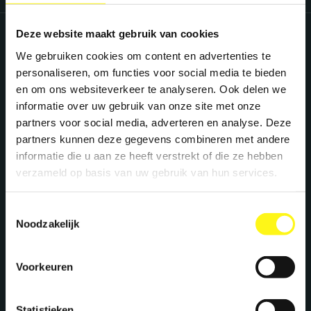
Deze website maakt gebruik van cookies
View all services
We gebruiken cookies om content en advertenties te
personaliseren, om functies voor social media te bieden
en om ons websiteverkeer te analyseren. Ook delen we
informatie over uw gebruik van onze site met onze
partners voor social media, adverteren en analyse. Deze
partners kunnen deze gegevens combineren met andere
informatie die u aan ze heeft verstrekt of die ze hebben
verzameld op basis van uw gebruik van hun services.
Toestemmingsselectie
Let's work together
Noodzakelijk
We create maximum energy for brands. Ready
Voorkeuren
to supercharge your brand? Let's meet!
Statistieken