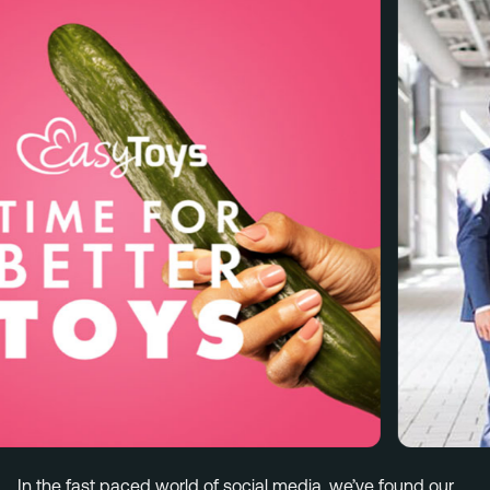
Menu
Services
Work
Culture
Insights
Careers
Contact
Eindhoven (HQ)
Halvemaanstraat 18
5651 BP Eindhoven
The Netherlands
info@megawatt.agency
In the fast paced world of social media, we’ve found our