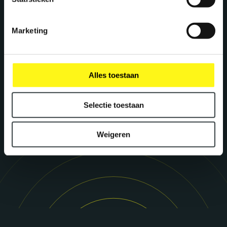
Stephan Kwast
Marketing
CEO
s.kwast@megawatt.agency
Alles toestaan
Richard Dillen
CCO
Selectie toestaan
r.dillen@megawatt.agency
Weigeren