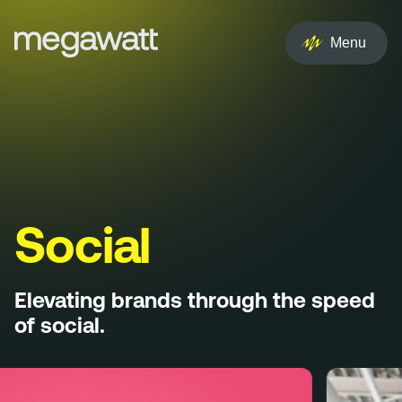
EN
NL
Menu
Services
Creative
Social
Experience
Social
Influencer
Elevating brands through the speed
Brand
of social.
PR & Media