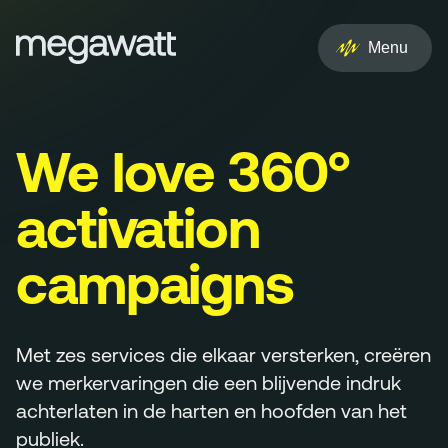
EN
NL
Menu
Services
Creative
We love 360
°
Social
activation
Experience
campaigns
Influencer
Met zes services die elkaar versterken, creëren
Brand
we merkervaringen die een blijvende indruk
achterlaten in de harten en hoofden van het
PR & Media
publiek.