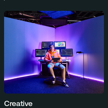
Menu
Services
Work
Culture
Insights
Careers
Contact
info@megawatt.agency
Creative