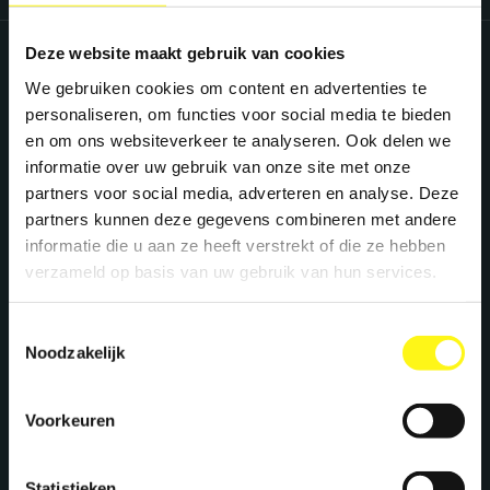
Deze website maakt gebruik van cookies
View all services
We gebruiken cookies om content en advertenties te
personaliseren, om functies voor social media te bieden
en om ons websiteverkeer te analyseren. Ook delen we
informatie over uw gebruik van onze site met onze
partners voor social media, adverteren en analyse. Deze
partners kunnen deze gegevens combineren met andere
informatie die u aan ze heeft verstrekt of die ze hebben
verzameld op basis van uw gebruik van hun services.
Toestemmingsselectie
Let's work together
Noodzakelijk
We create maximum energy for brands. Ready
Voorkeuren
to supercharge your brand? Let's meet!
Statistieken