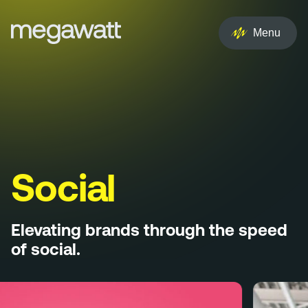
EN
NL
Menu
Services
Creative
Social
Experience
Social
Influencer
Elevating brands through the speed
Brand
of social.
PR & Media