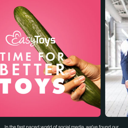
Menu
Services
Work
Culture
Insights
Careers
Contact
Eindhoven (HQ)
Halvemaanstraat 18
5651 BP Eindhoven
The Netherlands
info@megawatt.agency
In the fast paced world of social media, we’ve found our