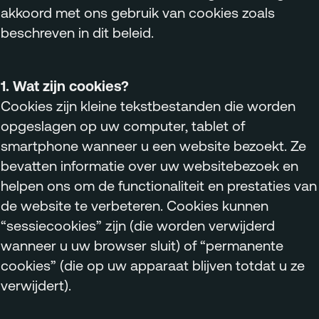
akkoord met ons gebruik van cookies zoals
Menu
beschreven in dit beleid.
Services
Work
1. Wat zijn cookies?
Culture
Cookies zijn kleine tekstbestanden die worden
opgeslagen op uw computer, tablet of
Insights
smartphone wanneer u een website bezoekt. Ze
Careers
bevatten informatie over uw websitebezoek en
Contact
helpen ons om de functionaliteit en prestaties van
de website te verbeteren. Cookies kunnen
“sessiecookies” zijn (die worden verwijderd
wanneer u uw browser sluit) of “permanente
info@megawatt.agency
cookies” (die op uw apparaat blijven totdat u ze
verwijdert).