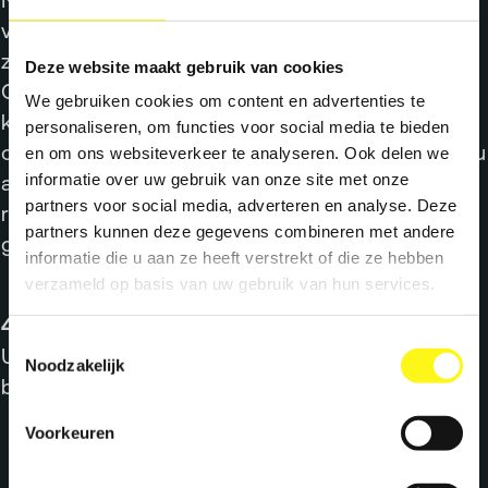
van cookies die door derden worden geplaatst,
zoals analytische en marketingcookies van
Deze website maakt gebruik van cookies
Google, Facebook of LinkedIn. Deze derden
We gebruiken cookies om content en advertenties te
kunnen uw gegevens gebruiken om advertenties
personaliseren, om functies voor social media te bieden
op andere websites te personaliseren. Wij raden u
en om ons websiteverkeer te analyseren. Ook delen we
informatie over uw gebruik van onze site met onze
aan om het privacybeleid van deze derden te
partners voor social media, adverteren en analyse. Deze
raadplegen voor meer informatie over hun
partners kunnen deze gegevens combineren met andere
gebruik van cookies.
informatie die u aan ze heeft verstrekt of die ze hebben
verzameld op basis van uw gebruik van hun services.
4. Hoe kunt u cookies beheren?
Toestemmingsselectie
U kunt cookies op verschillende manieren
Noodzakelijk
beheren of verwijderen:
Voorkeuren
Via uw browserinstellingen
: De meeste
webbrowsers accepteren automatisch