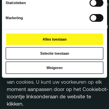
Statistieken
cookies, maar u kunt uw browserinstellingen
aanpassen om cookies te weigeren of om
een melding te ontvangen wanneer er
Marketing
cookies worden geplaatst. Houd er rekening
mee dat het uitschakelen van cookies de
Alles toestaan
functionaliteit van de website kan
beïnvloeden.
Selectie toestaan
Via de cookiebanner
: Bij uw eerste bezoek
aan onze website kunt u via de
Weigeren
cookiebanner instemmen met ons gebruik
van cookies. U kunt uw voorkeuren op elk
moment aanpassen door op het Cookiebot-
icoontje linksonderaan de website te
klikken.