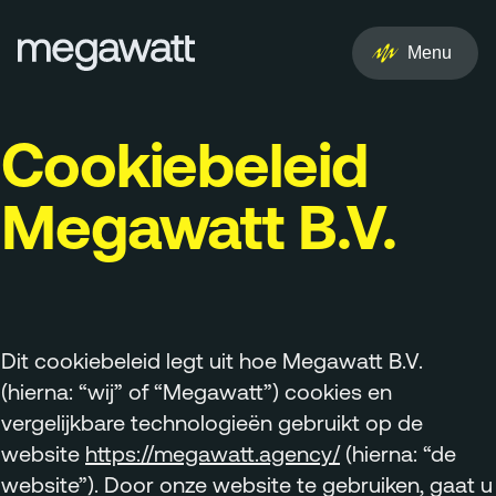
EN
NL
Menu
Services
Cookiebeleid
Creative
Megawatt B.V.
Social
Experience
Influencer
Dit cookiebeleid legt uit hoe Megawatt B.V.
(hierna: “wij” of “Megawatt”) cookies en
Brand
vergelijkbare technologieën gebruikt op de
website
https://megawatt.agency/
(hierna: “de
PR & Media
website”). Door onze website te gebruiken, gaat u