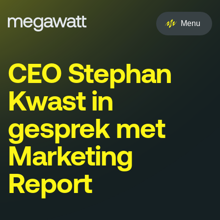
EN
NL
Menu
Services
CEO Stephan
Creative
Kwast in
Social
gesprek met
Experience
Marketing
Influencer
Report
Brand
PR & Media