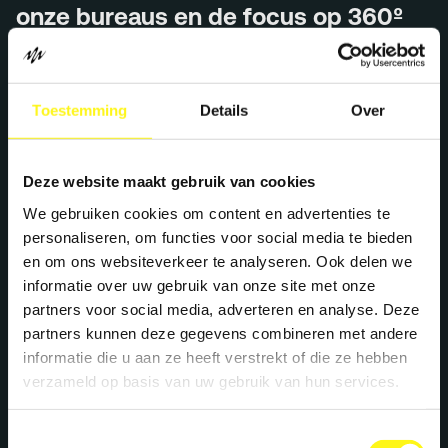
onze bureaus en de focus op 360º
activatiecampagnes binnen de
Benelux en onze ambitieuze plannen
Toestemming
Details
Over
voor verdere expansie in Europa.
Deze website maakt gebruik van cookies
Stephan legt uit hoe we een half jaar geleden nog
We gebruiken cookies om content en advertenties te
bestonden uit vier afzonderlijke bureaus, elk met hun
personaliseren, om functies voor social media te bieden
eigen specialisaties in marketing, reclame, digitale
en om ons websiteverkeer te analyseren. Ook delen we
diensten en branding. Hoewel dit veel voordelen bood
voor onze klanten, hebben we ervoor gekozen om de
informatie over uw gebruik van onze site met onze
bureaus samen te voegen tot één krachtig Megawatt met
partners voor social media, adverteren en analyse. Deze
een duidelijke propositie. Onze focus ligt nu op 360º
partners kunnen deze gegevens combineren met andere
activatiecampagnes, een gebied waarin we ons de
informatie die u aan ze heeft verstrekt of die ze hebben
komende jaren verder willen ontwikkelen, zowel in
verzameld op basis van uw gebruik van hun services.
Nederland en de Benelux als op Europees niveau.
Toestemmingsselectie
Bekijk het hele