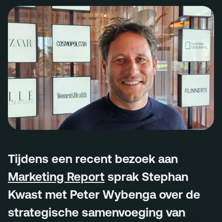
Menu
Services
Work
Culture
Insights
Careers
Contact
Tijdens een recent bezoek aan
Marketing Report
sprak Stephan
info@megawatt.agency
Kwast met Peter Wybenga over de
strategische samenvoeging van