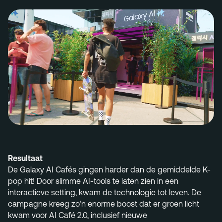
Resultaat
De Galaxy AI
Caf
é
s gingen
harder dan de
gemiddelde
K-
pop hit! Door slimme AI-tools te laten zien in een
interactieve setting, kwam de technologie tot leven. De
campagne kreeg zo
’
n enorme boost dat er groen licht
kwam voor AI
Caf
é
2.0, inclusief nieuwe