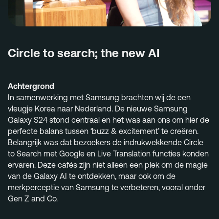
Menu
Services
Circle to search; the new AI
Work
Culture
Achtergrond
Insights
In
samenwerking
met Samsung
brachten
wij
de
een
Careers
vleugje
Korea
naar
Nederland. De
nieuwe
Samsung
Gala
xy S24
stond
centraal
en
het was
aan
ons
om
hier
de
Contact
perfecte
balans
tussen
‘buzz & excitement’
te
cre
ë
ren.
Belangrijk
was
dat
b
ezoekers
de indrukwekkende
Circle
to
Search met Google en Live
Translation
functies
konden
ervaren
.
Deze
caf
é
s zijn niet alleen een plek om de magie
van de Galaxy AI te ontdekken, maar ook om de
info@megawatt.agency
merkperceptie van Samsung te verbeteren, vooral onder
Gen Z
and Co.