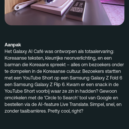
Aanpak
Het Galaxy AI
Caf
é
was ontworpen als
totaalervaring:
Koreaanse teksten, kleurrijke neonverlichting, en een
barman die Koreaans spreekt
–
alles om bezoekers onder
te dompel
en in de Koreaanse cultuur. Bezoekers startten
met een YouTube Short op een Samsung
Galaxy Z
Fold
6
een Samsung Galaxy Z Flip 6.
K
wam
er een snack in de
YouTube Short
vo
orbij waar ze zin in h
adden?
Gewoon
omcirkelen met de
‘Circle to Search’
tool van Google en
bestellen via de AI-feature Live Translate. Simpel, snel, en
zonder
taalbarri
è
res. Pretty cool, right?