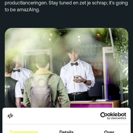
productlanceringen.
Stay
tuned
en
zet
je
schrap
;
it
’
s
going
to be
amazAIng
.
Toestemming
Details
Over