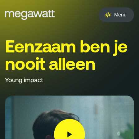
EN
NL
Menu
Services
Eenzaam ben je
Creative
nooit alleen
Social
Experience
Young impact
Influencer
Brand
PR & Media