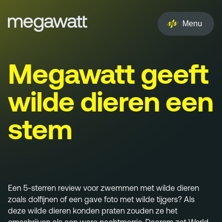
EN
NL
Menu
Services
Megawatt geeft
Creative
wilde dieren een
Social
stem
Experience
Influencer
Brand
Een 5-sterren review voor zwemmen met wilde dieren
zoals dolfijnen of een gave foto met wilde tijgers? Als
PR & Media
deze wilde dieren konden praten zouden ze het