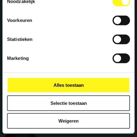
Noodzakelijk
Voorkeuren
Statistieken
Marketing
Let’s work
Alles toestaan
together
Selectie toestaan
Wij creëren maximale energie voor merken.
Klaar om je merk te superchargen? Let’s meet!
Weigeren