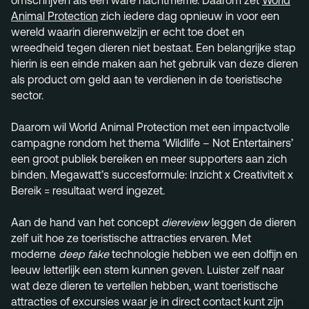
omschrijven als een ware nachtmerrie. Daarom zet
World
Animal Protection
zich iedere dag opnieuw in voor een
Menu
wereld waarin dierenwelzijn er echt toe doet en
Services
wreedheid tegen dieren niet bestaat. Een belangrijke stap
hierin is een einde maken aan het gebruik van deze dieren
Work
als product om geld aan te verdienen in de toeristische
sector.
Culture
Insights
Daarom wil World Animal Protection met een impactvolle
campagne rondom het thema ‘Wildlife – Not Entertainers’
Careers
een groot publiek bereiken en meer supporters aan zich
Contact
binden. Megawatt’s succesformule: Inzicht x Creativiteit x
Bereik = resultaat werd ingezet.
Aan de hand van het concept
diereview
leggen de dieren
zelf uit hoe ze toeristische attracties ervaren. Met
info@megawatt.agency
moderne
deep fake
technologie hebben we een dolfijn en
leeuw letterlijk een stem kunnen geven. Luister zelf naar
wat deze dieren te vertellen hebben, want toeristische
attracties of excursies waar je in direct contact kunt zijn