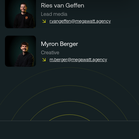
Ries van Geffen
Lead media
r.vangeffen@megawatt.agency
Myron Berger
Creative
m.berger@megawatt.agency