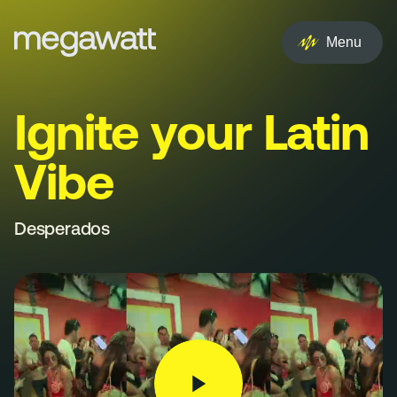
EN
NL
Menu
Services
Ignite your Latin
Creative
Vibe
Social
Experience
Desperados
Influencer
Brand
PR & Media