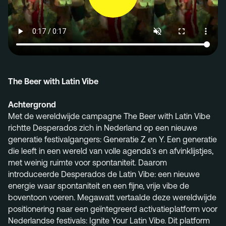
Menu
Services
Work
Culture
The Beer with Latin Vibe
Insights
Achtergrond
Careers
Met de wereldwijde campagne The Beer with Latin Vibe
Contact
richtte Desperados zich in Nederland op een nieuwe
generatie festivalgangers: Generatie Z en Y. Een generatie
die leeft in een wereld van volle agenda’s en afvinklijstjes,
met weinig ruimte voor spontaniteit. Daarom
introduceerde Desperados de Latin Vibe: een nieuwe
info@megawatt.agency
energie waar spontaniteit en een fijne, vrije vibe de
boventoon voeren. Megawatt vertaalde deze wereldwijde
positionering naar een geïntegreerd activatieplatform voor
Nederlandse festivals: Ignite Your Latin Vibe. Dit platform