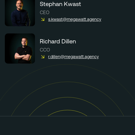
Stephan Kwast
CEO
s.kwast@megawatt.agency
Richard Dillen
CCO
r.dillen@megawatt.agency