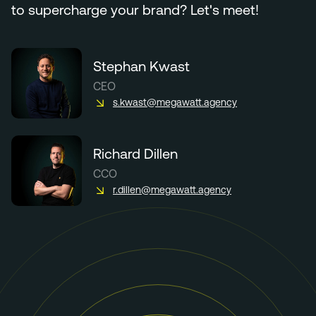
to supercharge your brand? Let's meet!
Stephan Kwast
CEO
s.kwast@megawatt.agency
Richard Dillen
CCO
r.dillen@megawatt.agency