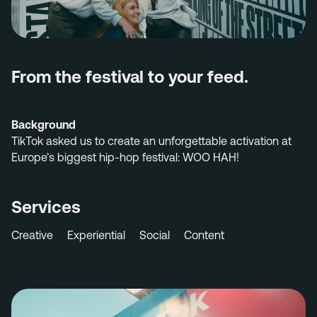
Menu
Services
From the festival to your feed.
Work
Culture
Background
Insights
TikTok asked us to create an unforgettable activation at
Careers
Europe’s biggest hip-hop festival: WOO HAH!
Contact
Services
Creative
Experiential
Social
Content
Eindhoven (HQ)
Halvemaanstraat 18
5651 BP Eindhoven
The Netherlands
info@megawatt.agency